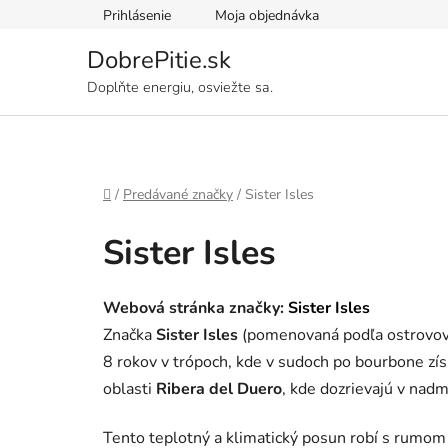
Prejsť
Prihlásenie
Moja objednávka
na
obsah
DobrePitie.sk
Doplňte energiu, osviežte sa.
Domov
/
Predávané značky
/
Sister Isles
Sister Isles
Webová stránka značky:
Sister Isles
Značka
Sister Isles
(pomenovaná podľa ostrovov S
8 rokov v trópoch, kde v sudoch po bourbone zís
oblasti
Ribera del Duero
, kde dozrievajú v na
Tento teplotný a klimatický posun robí s rumom d