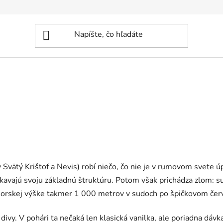
vätý Krištof a Nevis) robí niečo, čo nie je v rumovom svete ú
kavajú svoju základnú štruktúru. Potom však prichádza zlom: su
dmorskej výške takmer 1 000 metrov v sudoch po špičkovom čer
ivy. V pohári ťa nečaká len klasická vanilka, ale poriadna dávk