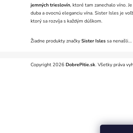
jemných trieslovín
, ktoré tam zanechalo víno. J
duba a ovocnú eleganciu vína. Sister Isles je voľ
ktorý sa rozvíja s každým dúškom.
Žiadne produkty značky
Sister Isles
sa nenašli...
Z
Copyright 2026
DobrePitie.sk
. Všetky práva v
á
p
ä
t
i
e