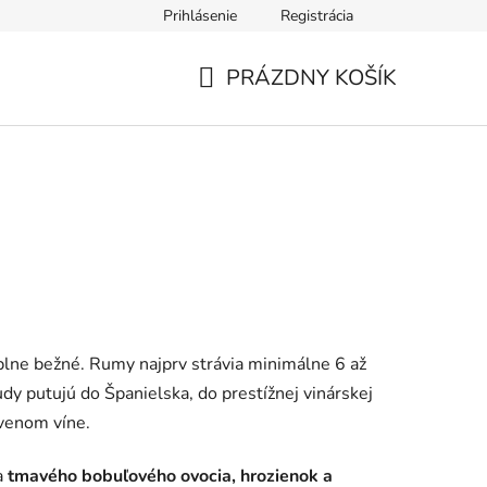
Prihlásenie
Registrácia
PRÁZDNY KOŠÍK
NÁKUPNÝ
KOŠÍK
plne bežné. Rumy najprv strávia minimálne 6 až
dy putujú do Španielska, do prestížnej vinárskej
venom víne.
a
tmavého bobuľového ovocia, hrozienok a