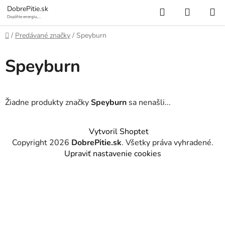
Prejsť
Hľadať
NÁKUP
DobrePitie.sk
na
Doplňte energiu,
osviežte sa.
KOŠÍK
obsah
Domov
/
Predávané značky
/
Speyburn
Speyburn
Žiadne produkty značky
Speyburn
sa nenašli...
Z
Vytvoril Shoptet
á
Copyright 2026
DobrePitie.sk
. Všetky práva vyhradené.
p
Upraviť nastavenie cookies
ä
t
i
e