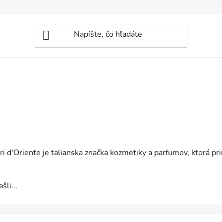
i d'Oriente je talianska značka kozmetiky a parfumov, ktorá pr
šli...