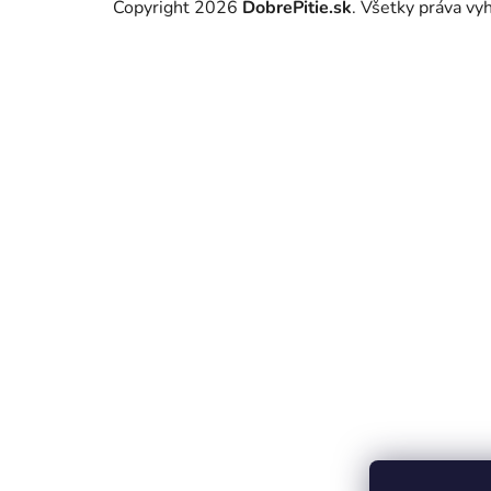
Copyright 2026
DobrePitie.sk
. Všetky práva v
á
p
ä
t
i
e