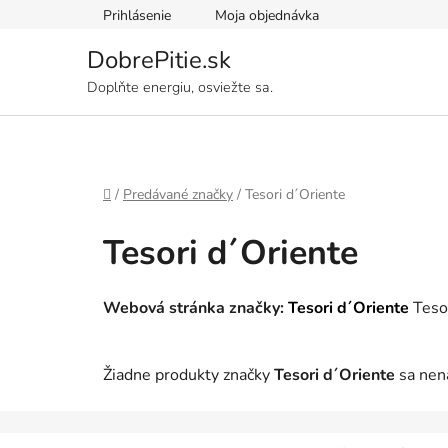
Prejsť
Prihlásenie
Moja objednávka
na
obsah
DobrePitie.sk
Doplňte energiu, osviežte sa.
Domov
/
Predávané značky
/
Tesori d´Oriente
Tesori d´Oriente
Webová stránka značky:
Tesori d´Oriente
Tesor
Žiadne produkty značky
Tesori d´Oriente
sa nena
Z