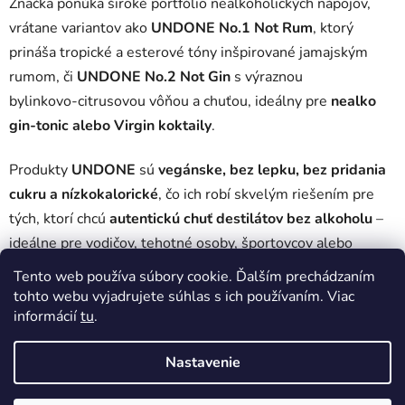
Značka ponúka široké portfólio nealkoholických nápojov,
vrátane variantov ako
UNDONE No.1 Not Rum
, ktorý
prináša tropické a esterové tóny inšpirované jamajským
rumom, či
UNDONE No.2 Not Gin
s výraznou
bylinkovo‑citrusovou vôňou a chuťou, ideálny pre
nealko
gin‑tonic alebo Virgin koktaily
.
Produkty
UNDONE
sú
vegánske, bez lepku, bez pridania
cukru a nízkokalorické
, čo ich robí skvelým riešením pre
tých, ktorí chcú
autentickú chuť destilátov bez alkoholu
–
ideálne pre vodičov, tehotné osoby, športovcov alebo
každého, kto preferuje
pohodlné a spoločenské pitie bez
Tento web používa súbory cookie. Ďalším prechádzaním
alkoholu
.
tohto webu vyjadrujete súhlas s ich používaním. Viac
informácií
tu
.
Žiadne produkty značky
Undone
sa nenašli...
Nastavenie
Z
Vytvoril Shoptet