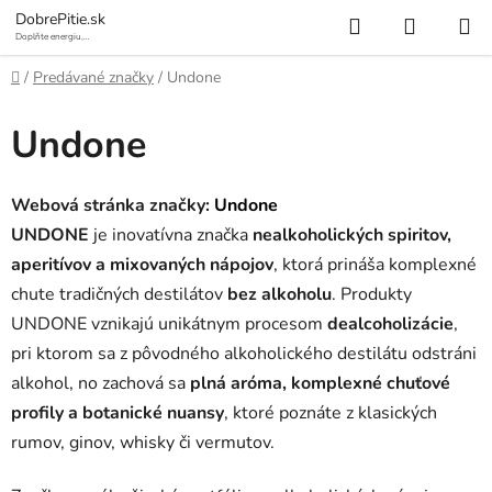
Prejsť
Hľadať
NÁKUP
DobrePitie.sk
na
Doplňte energiu,
osviežte sa.
KOŠÍK
obsah
Domov
/
Predávané značky
/
Undone
Undone
Webová stránka značky:
Undone
UNDONE
je inovatívna značka
nealkoholických spiritov,
aperitívov a mixovaných nápojov
, ktorá prináša komplexné
chute tradičných destilátov
bez alkoholu
. Produkty
UNDONE vznikajú unikátnym procesom
dealcoholizácie
,
pri ktorom sa z pôvodného alkoholického destilátu odstráni
alkohol, no zachová sa
plná aróma, komplexné chuťové
profily a botanické nuansy
, ktoré poznáte z klasických
rumov, ginov, whisky či vermutov.