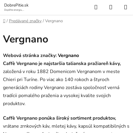
Prejsť
Hľadať
NÁKUP
DobrePitie.sk
na
Doplňte energiu,
osviežte sa.
KOŠÍK
obsah
Domov
/
Predávané značky
/
Vergnano
Vergnano
Webová stránka značky:
Vergnano
Caffè Vergnano je najstaršia talianska pražiareň kávy,
založená v roku 1882 Domenicom Vergnanom v meste
Chieri pri Turíne. Po viac ako 140 rokoch a štyroch
generáciách rodiny Vergnano zostáva spoločnosť verná
tradícii pomalého praženia a vysokej kvalite svojich
produktov.
Caffè Vergnano ponúka široký sortiment produktov,
vrátane zrnkových káv, mletej kávy, kapsúl kompatibilných s