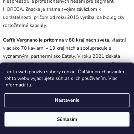
Nespresso® a profesionálnych riešení pre segment
HORECA. Značka je známa svojím záväzkom k
udržateľnosti, pričom od roku 2015 vyrába iba biologicky
rozložiteľné kapsuly.
Caffè Vergnano je prítomná v 80 krajinách sveta,
vlastní
viac ako 70 kaviarní v 19 krajinách a spolupracuje s
významnými partnermi ako Eataly. V roku 2021 získala
spoločnosť 30% podiel od Coca-Cola HBC, čo umožnilo
Tento web používa súbory cookie. Ďalším prechádzaním
rozšíriť distribúciu na medzinárodných trhoch
tohto webu vyjadrujete súhlas s ich používaním. Viac
informácií
tu
.
Žiadne produkty značky
Vergnano
sa nenašli...
Nastavenie
Z
Vytvoril Shoptet
á
Copyright 2026
DobrePitie.sk
. Všetky práva vyhradené.
Súhlasím
p
Upraviť nastavenie cookies
ä