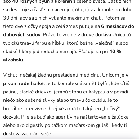
ako
40 rôznych bylín a korenín
z celého sveta. Časť z nich
sa destiluje a časť sa maceruje (lúhuje) v alkohole po dobu
30 dní, aby sa z nich vytiahlo maximum chutí. Potom sa
tieto dve zložky spoja a celá zmes putuje na
6 mesiacov do
dubových sudov
. Práve to zrenie v dreve dodáva Unicu tú
typickú tmavú farbu a hĺbku, ktorú bežné „vaječné“ alebo
sladké likéry jednoducho nemajú. Fľašuje sa pri
40 %
alkoholu
.
V chuti nečakaj žiadnu presladenú medicínu. Unicum je
v
prvom rade horké
. Je to komplexná smršť bylín, kde cítiš
palinu, sladké drievko, jemnú stopu eukalyptu a v pozadí
niečo ako sušené slivky alebo tmavú čokoládu. Je to
brutálne intenzívne, hrejivé a má to taký ten „liečivý“
dozvuk. Pije sa buď ako aperitív na naštartovanie žalúdka,
alebo ako digestív po ťažkom maďarskom guláši, kedy ti
doslova zachráni večer.