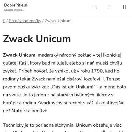
Prejsť
Hľadať
NÁKUP
DobrePitie.sk
na
Doplňte energiu,
osviežte sa.
KOŠÍK
obsah
Domov
/
Predávané značky
/
Zwack Unicum
Zwack Unicum
Zwack Unicum
, maďarský národný poklad v tej ikonickej
guľatej fľaši, ktorý buď miluješ, alebo si naň musíš chvíľu
zvykať. Príbeh hovorí, že vznikol už v roku 1790, keď ho
rodinný lekár Zwack namiešal cisárovi Jozefovi II. Ten po
prvom dúšku vykríkol: „Das ist ein Unikum!“ – a meno bolo
na svete. Je to jeden z najstarších bylinných likérov v
Európe a rodina Zwackovcov si recept stráži úzkostlivejšie
než štátne tajomstvo.
Technicky je to poriadna alchýmia. Unicum obsahuje viac